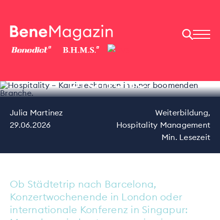
Hospitality –
Karrierechancen in
einer boomenden
Branche.
Julia Martinez
Weiterbildung,
29.06.2026
Hospitality Management
Min. Lesezeit
Ob Städtetrip nach Barcelona,
Konzertwochenende in London oder
internationale Konferenz in Singapur: