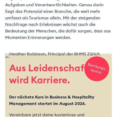
Aufgaben und Verantwortlichkeiten. Genau darin
liegt das Potenzial einer Branche, die weit mehr
umfasst als Tourismus allein. Mit der steigenden
Nachfrage nach Erlebnissen wächst auch die
Bedeutung der Menschen, die dafür sorgen, dass aus
Momenten Erinnerungen werden.
B
e
ra
tu
n
g
s-
rm
in
Aus Leidenschaft
te
wird Karriere.
Der nächste Kurs in Business & Hospitality
Management startet im August 2026.
Vereinbare jetzt deine kostenlose und