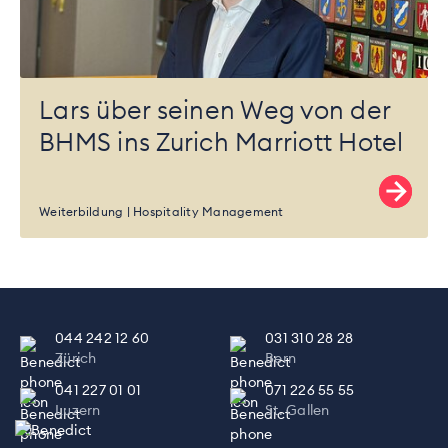
Lars über seinen Weg von der
BHMS ins Zurich Marriott Hotel
Weiterbildung
Hospitality Management
044 242 12 60
031 310 28 28
Zürich
Bern
041 227 01 01
071 226 55 55
Luzern
St. Gallen