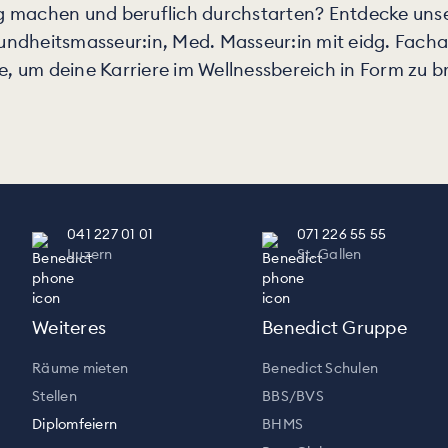
ung machen und beruflich durchstarten? Entdecke uns
ndheitsmasseur:in, Med. Masseur:in mit eidg. Fachaus
, um deine Karriere im Wellnessbereich in Form zu b
041 227 01 01
071 226 55 55
Luzern
St. Gallen
Weiteres
Benedict Gruppe
Räume mieten
Benedict Schulen
Stellen
BBS/BVS
Diplomfeiern
BHMS