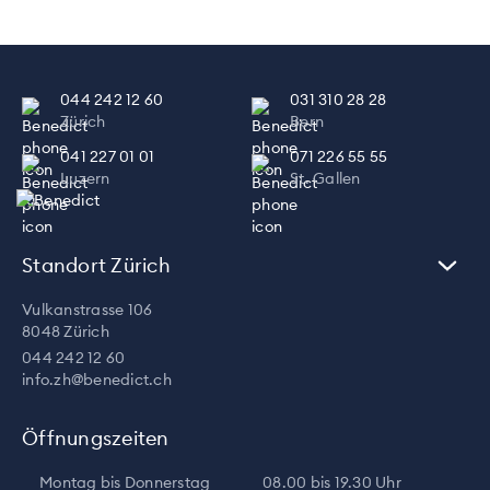
044 242 12 60
031 310 28 28
Zürich
Bern
041 227 01 01
071 226 55 55
Luzern
St. Gallen
Standort Zürich
Vulkanstrasse 106
8048 Zürich
044 242 12 60
info.zh@benedict.ch
Öffnungszeiten
Montag bis Donnerstag
08.00 bis 19.30 Uhr