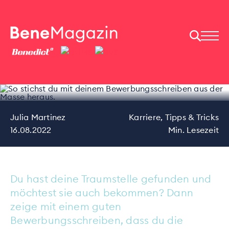
Bewerbungsschreibe
n aus der Masse
heraus.
Julia Martinez
Karriere,
Tipps & Tricks
16.08.2022
Min. Lesezeit
Du hast deine Traumstelle gefunden und
möchtest sie auch bekommen? Dann
zeige mit einem guten
Bewerbungsschreiben, dass du die