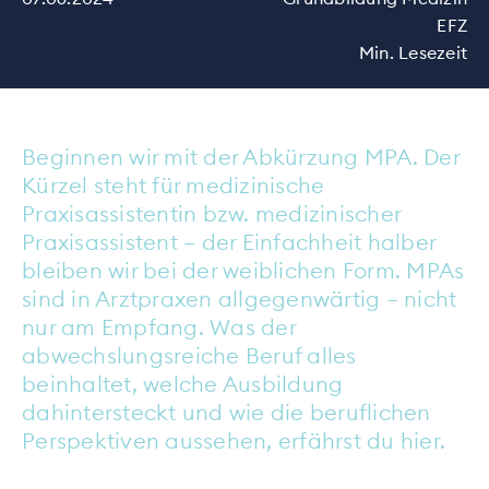
EFZ
Min. Lesezeit
Beginnen wir mit der Abkürzung MPA. Der
Kürzel steht für medizinische
Praxisassistentin bzw. medizinischer
Praxisassistent – der Einfachheit halber
bleiben wir bei der weiblichen Form. MPAs
sind in Arztpraxen allgegenwärtig – nicht
nur am Empfang. Was der
abwechslungsreiche Beruf alles
beinhaltet, welche Ausbildung
dahintersteckt und wie die beruflichen
Perspektiven aussehen, erfährst du hier.