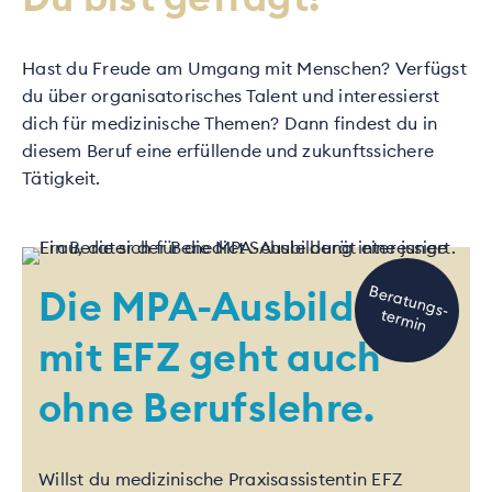
Hast du Freude am Umgang mit Menschen? Verfügst
du über organisatorisches Talent und interessierst
dich für medizinische Themen? Dann findest du in
diesem Beruf eine erfüllende und zukunftssichere
Tätigkeit.
B
e
ra
tu
n
g
s-
rm
in
Die MPA-Ausbildung
te
mit EFZ geht auch
ohne Berufslehre.
Willst du medizinische Praxisassistentin EFZ