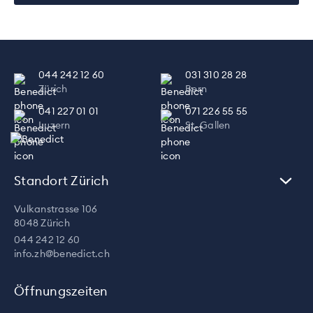
044 242 12 60
031 310 28 28
Zürich
Bern
041 227 01 01
071 226 55 55
Luzern
St. Gallen
Standort Zürich
Vulkanstrasse 106
8048 Zürich
044 242 12 60
info.zh@benedict.ch
Öffnungszeiten