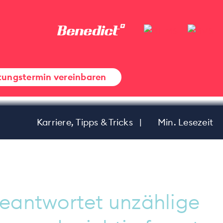
– So nutzt du
usbildung.
tungstermin vereinbaren
Karriere,
Tipps & Tricks
|
Min. Lesezeit
beantwortet unzählige