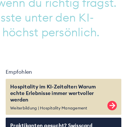
wenn du richtig fragst.
sste unter den KI-
höchst persönlich.
Empfohlen
Hospitality im KI-Zeitalter: Warum
echte Erlebnisse immer wertvoller
werden
Weiterbildung
Hospitality Management
Praktikanten gesucht? Swisscard