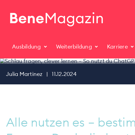
Schlau frage
ChatGPT w
>
Ausbildung
Weiterbildung
Karriere
Julia Martinez
|
11.12.2024
Alle nutzen es – best