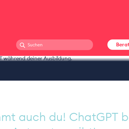
n, clever lernen 
ährend deiner A
Bera
immt auch du! ChatGPT 